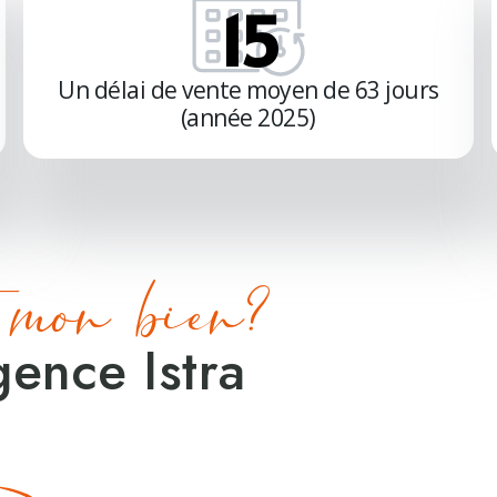
61
Un délai de vente moyen de 63 jours
(année 2025)
mon bien?
gence Istra