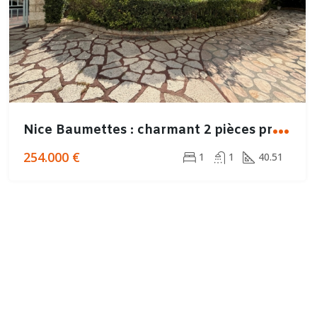
N
ice Baumettes : charmant 2 pièces près de la mer
254.000 €
1
1
40.51