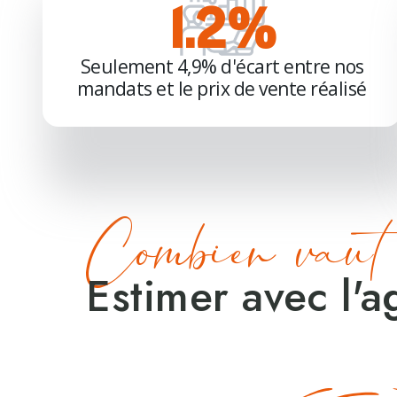
4.8
%
Seulement 4,9% d'écart entre nos
mandats et le prix de vente réalisé
Combien vaut 
Estimer avec l'a