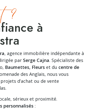
t ?
nfiance à
stra
tra
, agence immobilière indépendante à
dirigée par
Serge Cajna
. Spécialiste des
o,
Baumettes, Fleurs
et du
centre de
Promenade des Anglais, nous vous
rojets d’achat ou de vente
las.
ocale, sérieux et proximité.
es personnalisés
: