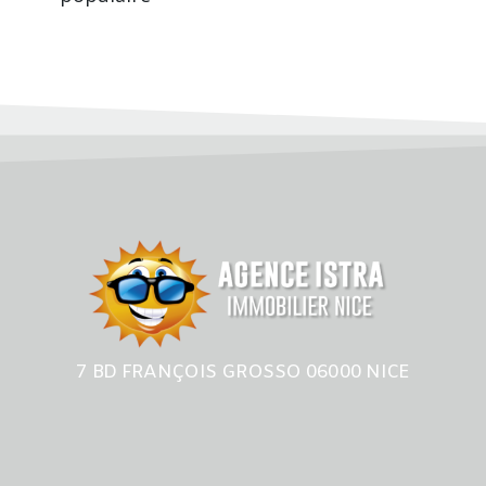
7 BD FRANÇOIS GROSSO 06000 NICE