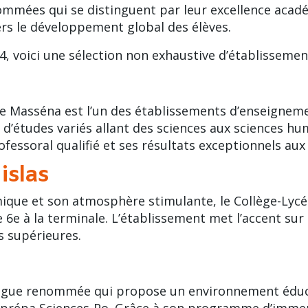
nommées qui se distinguent par leur excellence acadé
s le développement global des élèves.
4, voici une sélection non exhaustive d’
établissement
ée Masséna est l’un des établissements d’enseigneme
’études variés allant des sciences aux sciences hum
ofessoral qualifié et ses résultats exceptionnels au
islas
ique et son atmosphère stimulante, le Collège-Lycé
e 6e à la terminale. L’établissement met l’accent su
s supérieures.
lingue renommée qui propose un environnement éduca
s prépa Sciences-Po. Grâce à son programme d’immers