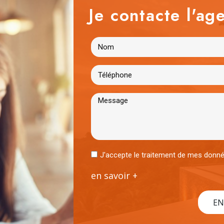
Je contacte l'age
J'accepte le traitement de mes don
en savoir +
EN