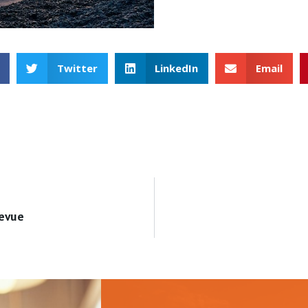
Twitter
LinkedIn
Email
levue