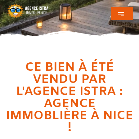
CE BIEN À ÉTÉ
VENDU PAR
L'AGENCE ISTRA :
AGENCE
IMMOBLIÈRE À NICE
!