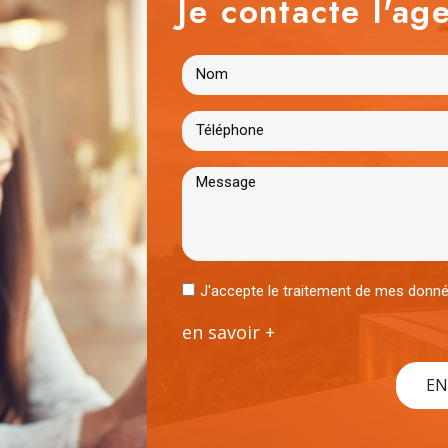
Je contacte l'age
J'accepte le traitement de mes don
en savoir +
EN