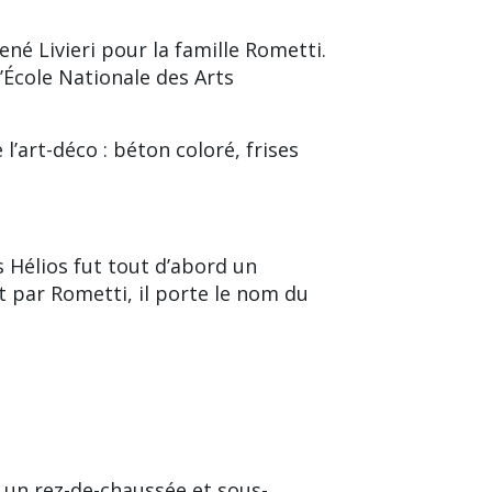
ené Livieri
pour la famille
Rometti
.
l’École Nationale des Arts
’art-déco : béton coloré, frises
is Hélios fut tout d’abord un
it par
Rometti
, il porte le nom du
r un rez-de-chaussée et sous-