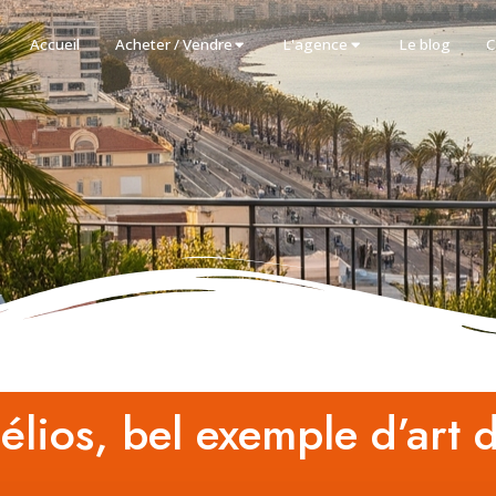
Accueil
Acheter / Vendre
L'agence
Le blog
C
élios, bel exemple d’art