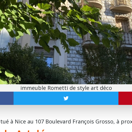
immeuble Rometti de style art déco
tué à Nice au 107 Boulevard François Grosso, à prox