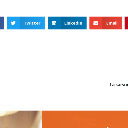
Twitter
LinkedIn
Email
La saiso