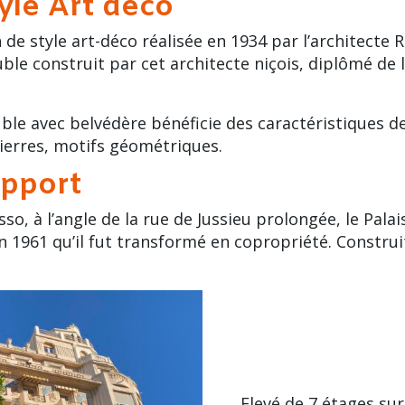
yle Art déco
n de style
art-déco
réalisée en 1934 par l’architecte
R
uble construit par cet architecte niçois, diplômé de 
le avec belvédère bénéficie des caractéristiques de l
ierres, motifs géométriques.
pport
sso
, à l’angle de la rue de Jussieu prolongée, le Pala
n 1961 qu’il fut transformé en copropriété. Constru
Elevé de 7 étages su