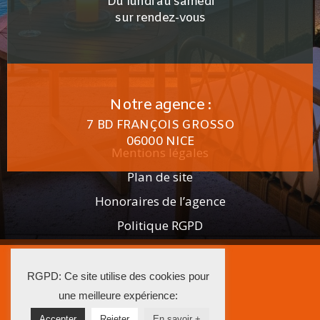
Du lundi au samedi
sur rendez-vous
Notre agence :
7 BD FRANÇOIS GROSSO
06000 NICE
Mentions légales
Plan de site
Honoraires de l’agence
Politique RGPD
2025 AGENCE ISTRA
RGPD: Ce site utilise des cookies pour
La Solution Immo
une meilleure expérience:
Accepter
Rejeter
En savoir +