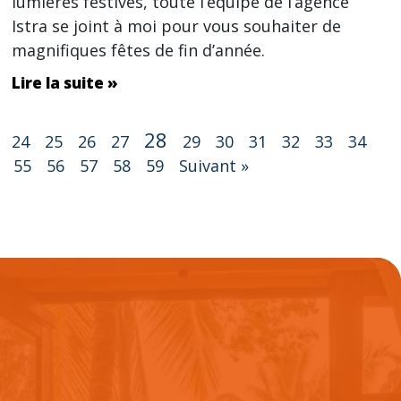
lumières festives, toute l’équipe de l’agence
Istra se joint à moi pour vous souhaiter de
magnifiques fêtes de fin d’année.
Lire la suite »
28
24
25
26
27
29
30
31
32
33
34
55
56
57
58
59
Suivant »