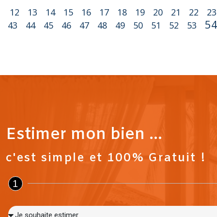
1
12
13
14
15
16
17
18
19
20
21
22
23
5
43
44
45
46
47
48
49
50
51
52
53
Estimer mon bien ...
c'est simple et 100% Gratuit !
1