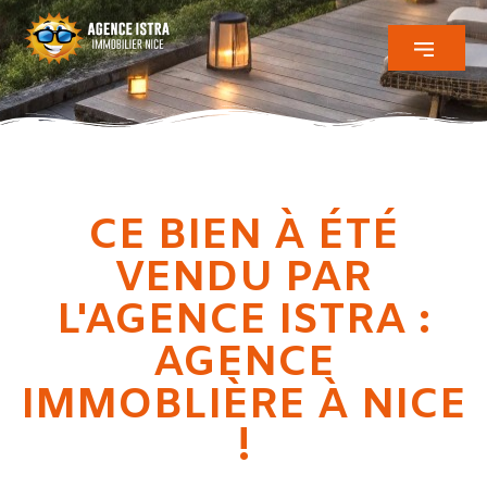
CE BIEN À ÉTÉ
VENDU PAR
L'AGENCE ISTRA :
AGENCE
IMMOBLIÈRE À NICE
!