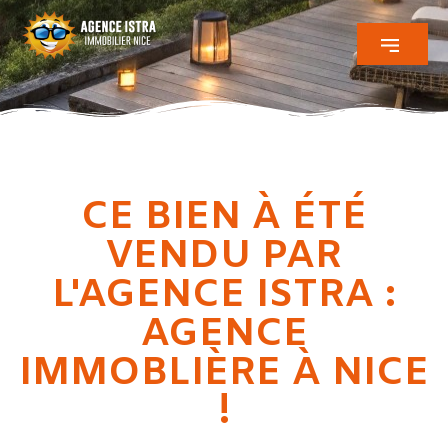
CE BIEN À ÉTÉ
VENDU PAR
L'AGENCE ISTRA :
AGENCE
IMMOBLIÈRE À NICE
!