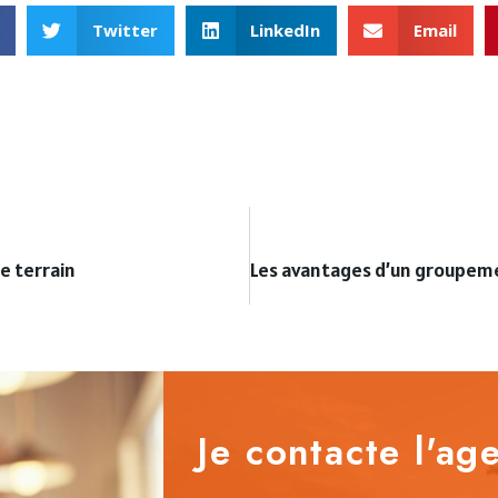
Twitter
LinkedIn
Email
e terrain
Je contacte l'age