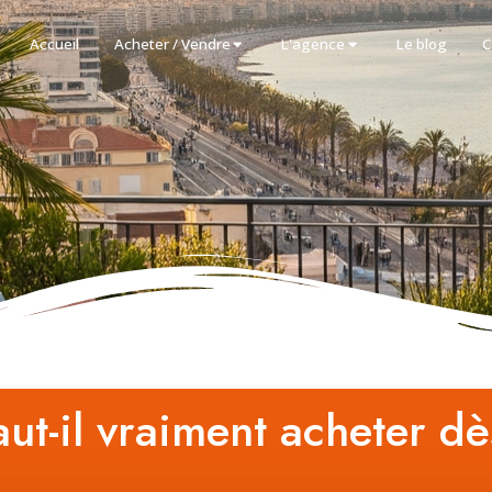
Accueil
Acheter / Vendre
L'agence
Le blog
C
aut-il vraiment acheter d