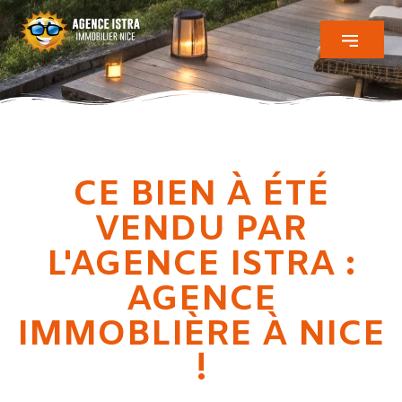
CE BIEN À ÉTÉ
VENDU PAR
L'AGENCE ISTRA :
AGENCE
IMMOBLIÈRE À NICE
!