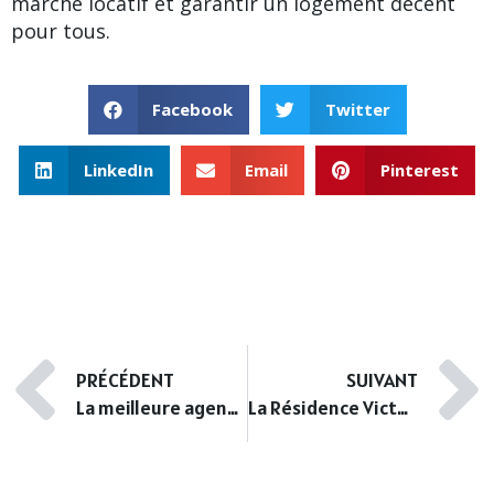
marché locatif et garantir un logement décent
pour tous.
Facebook
Twitter
LinkedIn
Email
Pinterest
PRÉCÉDENT
SUIVANT
La meilleure agence immobilière de Nice
La Résidence Victoria Cimiez, immeuble haut de gamme à Nice