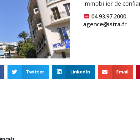
immobilier de confia
04.93.97.2000
agence@istra.fr
Twitter
LinkedIn
Email
rançais