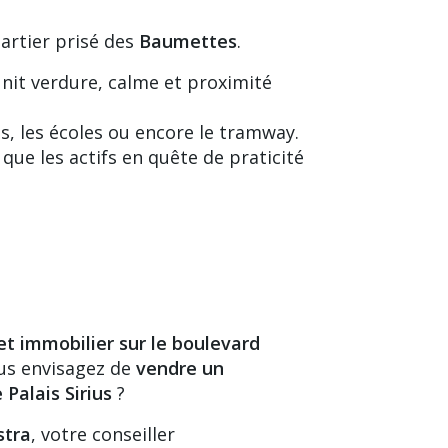
uartier prisé des
Baumettes
.
éunit verdure, calme et proximité
s, les écoles ou encore le
tramway
.
 que les actifs en quête de praticité
et immobilier sur le boulevard
us envisagez de
vendre un
e
Palais Sirius
?
stra
, votre conseiller