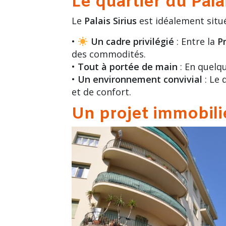
Le quartier du Palai
Le
Palais Sirius
est idéalement situ
•
Un cadre privilégié
: Entre la
P
des commodités.
•
Tout à portée de main
: En quelqu
•
Un environnement convivial
: Le 
et de confort.
Un projet immobili