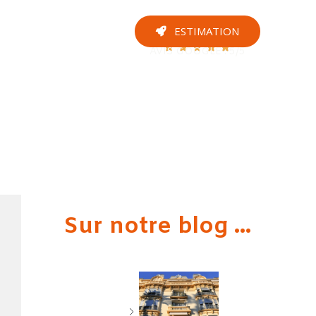
ontact
ESTIMATION





AVIS GOOGLE : 5/5
Sur notre blog ...