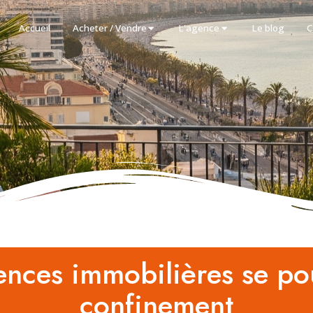
Accueil
Acheter / Vendre
L'agence
Le blog
C
gences immobilières se po
confinement