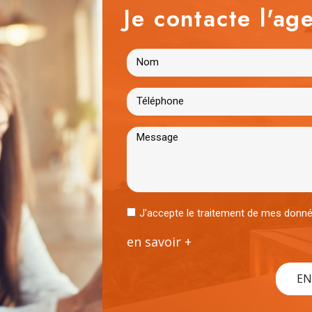
Je contacte l'age
J'accepte le traitement de mes don
en savoir +
EN